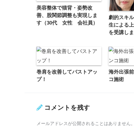
美容整体で猫背・姿勢改
善、股関節調整も実現しま
劇的スキ
す（30代 女性 会社員）
生による
を受講し
巻肩を改善してバストアッ
海外出張
プ！
コ施術
コメントを残す
メールアドレスが公開されることはありません