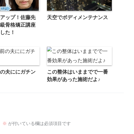
ルアップ！佐藤先
天空でボディメンテナンス
上級骨格矯正講座
ました！
前の夫ににガチン
この整体はいままでで一番
効果があった施術だよ♪
。
※
が付いている欄は必須項目です