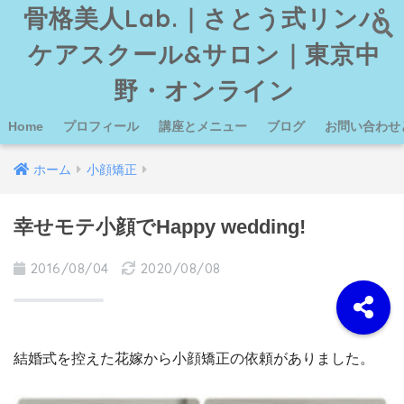
骨格美人Lab.｜さとう式リンパ
ケアスクール&サロン｜東京中
野・オンライン
Home
プロフィール
講座とメニュー
ブログ
お問い合わせ
ホーム
小顔矯正
幸せモテ小顔でHappy wedding!
2016/08/04
2020/08/08
結婚式を控えた花嫁から小顔矯正の依頼がありました。